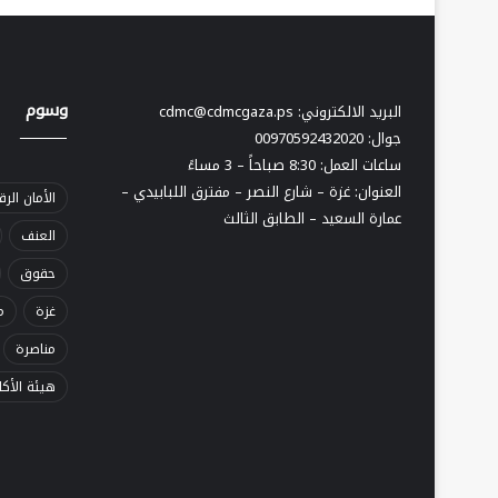
وسوم
البريد الالكتروني:
cdmc@cdmcgaza.ps
ــــــــــــــــــــ
جوال: 00970592432020
ساعات العمل: 8:30 صباحاً – 3 مساءً
العنوان: غزة – شارع النصر – مفترق اللبابيدي –
الأمان الر
عمارة السعيد – الطابق الثالث
العنف
حقوق
غزة
م
مناصرة
هيئة الأك