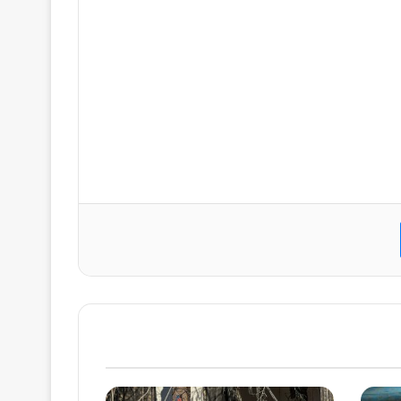
ت
ماسنجر