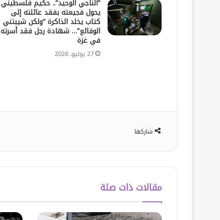
“الناجي الوحيد”.. حكيم فلسطيني
يحول فجيعته بفقد عائلته إلى
كتاب يخلد الذاكرة “ولكن شيبتني
الوقائع”… شهادة رجل فقد أسرته
في غزة
27 يوليو، 2026
شاركها
مقالات ذات صلة