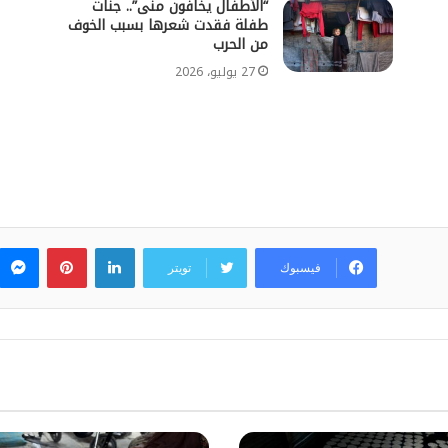
“الأطفال يخافون منى”.. جنات
طفلة فقدت شعرها بسبب الخوف
من الحرب
27 يوليو، 2026
لينكدإن
بينتيريس
فيسبوك
تويتر