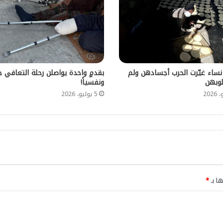
نساء غيّرت الحرب أجسادهن ولم
بقدمٍ واحدة يواصلن رحلة التعافي ج
وبهن
ونفسياً!
5 يوليو، 2026
ها بـ
*