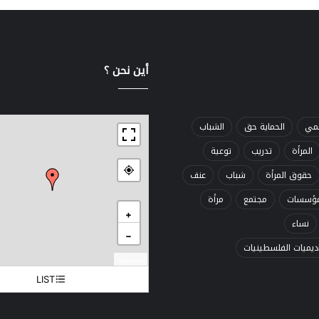
أين نحن ؟
ــــــــــــــــــــ
قمي
الحماية حق
الشباب
المرأة
تدريب
توعية
حقوق المرأة
شباب
عنف
ؤسسات
مجتمع
مرأة
+
نساء
−
اديميات الفلسطينيات
MapPress
LIST
غزة