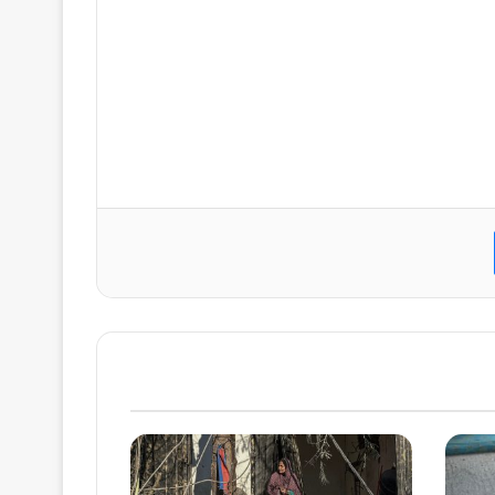
ت
ماسنجر