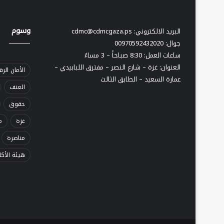
وسوم
البريد الالكتروني:
cdmc@cdmcgaza.ps
ــــــــــــــــــــ
جوال: 00970592432020
ساعات العمل: 8:30 صباحاً – 3 مساءً
العنوان: غزة – شارع النصر – مفترق اللبابيدي –
الأمان الر
عمارة السعيد – الطابق الثالث
العنف
حقوق
غزة
م
مناصرة
هيئة الأك