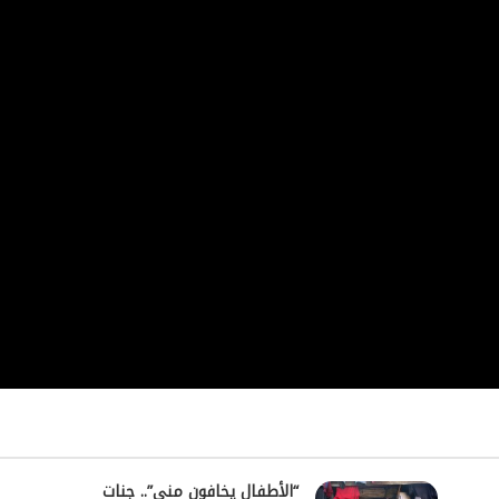
“الأطفال يخافون منى”.. جنات