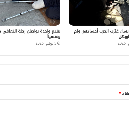
نساء غيّرت الحرب أجسادهن ولم
بقدمٍ واحدة يواصلن رحلة التعافي ج
وبهن
ونفسياً!
5 يوليو، 2026
ها بـ
*