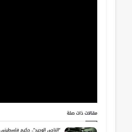
مقالات ذات صلة
“الناجي الوحيد”.. حكيم فلسطيني