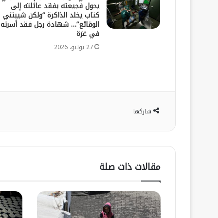
يحول فجيعته بفقد عائلته إلى
كتاب يخلد الذاكرة “ولكن شيبتني
الوقائع”… شهادة رجل فقد أسرته
في غزة
27 يوليو، 2026
شاركها
مقالات ذات صلة