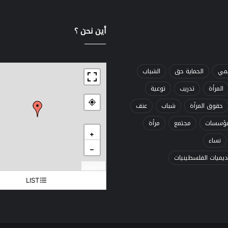
أين نحن ؟
ــــــــــــــــــــ
قمي
الحماية حق
الشباب
المرأة
تدريب
توعية
حقوق المرأة
شباب
عنف
ؤسسات
مجتمع
مرأة
+
نساء
−
اديميات الفلسطينيات
MapPress
LIST
غزة