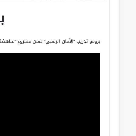
ب
برومو تدريب “الأمان الرقمي” ضمن مشروع “مناهضة 