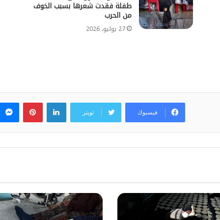
طفلة فقدت شعرها بسبب الخوف
من الحرب
27 يوليو، 2026
لينكدإن
بينتيريس
فيسبوك
تويتر