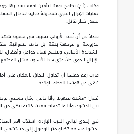
وكانت (أ.م) تكافح يوميًا لتأمين لقمة تسد بها ج
عمليات الإنزال الجوي كمحاولة دولية لإدخال المساع
مصدر خطر قاتل.
فبدلاً من أن تُنقذ الأرواح، تسببت في سقوط شهدا
مدروسة أو موجهة بدقة، بل جاءت عشوائية، فقتل
الشديدة الأهالي، وبينهم نساء حوامل وأطفال، 
الإنزال الجوي حلاً، عرّى هذا الأسلوب فشل المجتم
قررت رغم حملها أن تحاول اللحاق بالمكان على أم
تبقى من قوتها للحظة الولادة.
تقول: “مشيت بصعوبة وأنا حامل، وكل جسمي يوجع
بين الحشود، وأنا ما تحملت فعدت خائبة ببكي من الت
في إحدى ليالي الحرب الباردة، اشتدّت آلام الم
يمشوا مسافة 7كيلو متر للوصول إلى مستشفى العودة في مخيم النصيرات وسط قطاع غزة، وسط الظلام والخوف وانعدام الأمان.