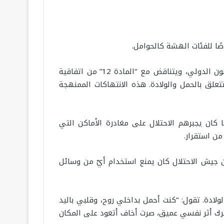
ًا للفئات الهشة كالحوامل.
إن حرمان النساء الحوامل من التغذية الكافية والرعاية الطبية يُعد خرقًا لالتزامات إسرائيل كقوة محتلة بموجب القانون الدولي، ويتناقض مع “المادة 12” من اتفاقية
لق بالحمل والولادة. هذه الانتهاكات الممنهجة
كان يجبرهم الاحتلال على مغادرة الأماكن التي
من استقرار.
ن جيش الاحتلال كان يمنع استخدام أيّ من وسائل
لادة. تقول: “كنت أحمل بداخلي روح، وقلبي باليد
ترك أثر نفسي عميق، صرت أخاف أتعود على المكان