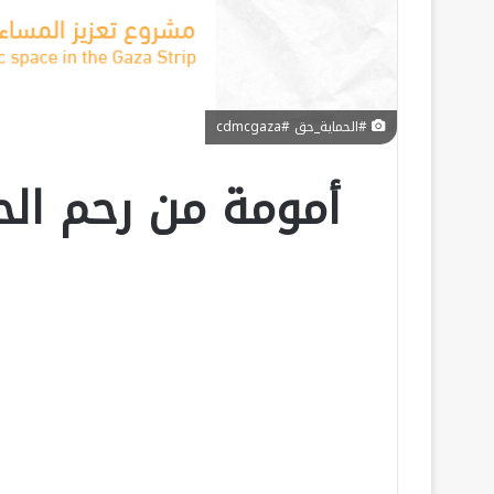
#الحماية_حق #cdmcgaza
أمومة من رحم ال