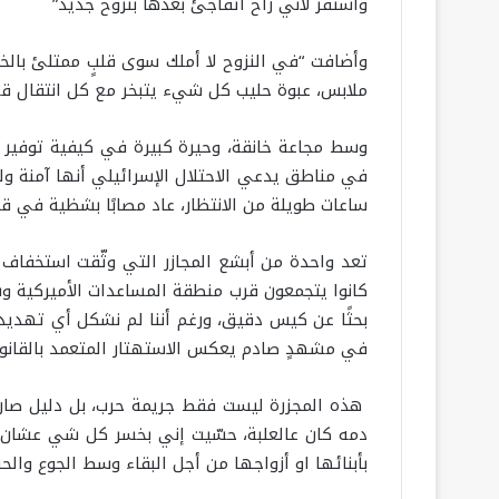
واستقر لأني راح اتفاجئ بعدها بنزوح جديد”
وأضافت “في النزوح لا أملك سوى قلبٍ ممتلئ بال
ملابس، عبوة حليب كل شيء يتبخر مع كل انتقال قسر
وسط مجاعة خانقة، وحيرة كبيرة في كيفية توفير 
في مناطق يدعي الاحتلال الإسرائيلي أنها آمنة ول
ساعات طويلة من الانتظار، عاد مصابًا بشظية في ق
تعد واحدة من أبشع المجازر التي وثّقت استخفاف ال
كانوا يتجمعون قرب منطقة المساعدات الأميركية و
بحثًا عن كيس دقيق، ورغم أننا لم نشكل أي تهديد، إ
في مشهدٍ صادم يعكس الاستهتار المتعمد بالقانون 
هذه المجزرة ليست فقط جريمة حرب، بل دليل صارخ 
دمه كان عالعلبة، حسّيت إني بخسر كل شي عشان نعي
بأبنائها او أزواجها من أجل البقاء وسط الجوع وال