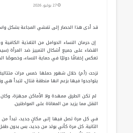
27 يوليو، 2026
قد أدى هذا الحصار إلى تفشي المجاعة بشكل واسع،
القضاء على جميع أشكال التمييز ضد المرأة (سيد
تعكس إخفاقًا دوليًا في حماية النساء، وخصوصًا ال
نزحت (أ.م) خلال شهور حملها خمس مرات متتالية،
يتواجدوا فيها بزعم انها منطقة قتال، لتبدأ هي وز
لم تكن الطرق ممهدة ولا الأماكن مجهزة، وكان يُ
النقل مما يزيد من المعاناة على المواطنين.
في كل مرة تصل فيها إلى مكانٍ جديد، تبدأ من الص
الثانية. كل مرة كأني بولد من جديد، بس بدون طف