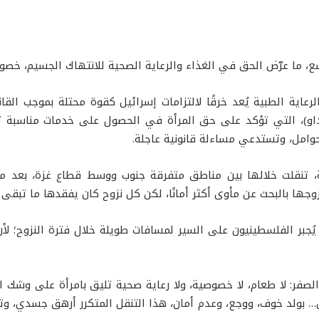
 ما عرّض الحق في الغذاء والرعاية الصحية للانتهاك الجسيم، خصوص
او)، التي تؤكد على حق المرأة في الحصول على خدمات مناسبة تتع
حوامل، وتستدعي مساءلة قانونية عاجلة.
 تنقلت خلالها بين مناطق متفرقة جنوب ووسط قطاع غزة، بعد ما 
وجها بالبحث عن مأوى أكثر أمانًا، لكن كل نزوح كان يفقدها ما تبقى 
جبر الفلسطينيون على السير لمسافات طويلة خلال فترة النزوح؛ لأ
فر: لا طعام، لا خصوصية، ولا رعاية صحية تليق بامرأة على وشك الو
ل… بولد خوف، ووجع، وعدم أمان، هذا التنقل المتكرر أرهق جسدي، و