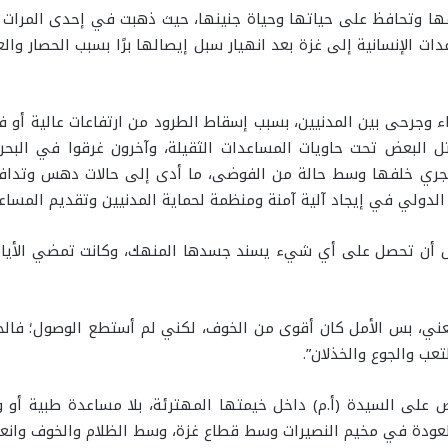
وعها وتحافظ على حياتها وحياة جنينها، حيث ذهبت في إحدى المرات إ
دات الإنسانية إلى غزة بعد انهيار سبل إيصالها برًا بسبب الحصار وا
ء وجرحى بين المدنيين، بسبب إسقاط الطرود من ارتفاعات عالية أو ف
 البعض تحت حاويات المساعدات الثقيلة، وآخرون غرقوا في البحر 
للجري خلفها وسط حالة من الفوضى، ما أدى إلى حالات دهس وتداف
ع الدولي في إيجاد آلية آمنة ومنظمة لحماية المدنيين وتقديم المس
ل أن تحصل على أي شيء يسند جسدها المنهك، وكانت تمضي الأيام أحيا
ني، بس الأمل كان أقوى من الخوف، لكني لم أستطع الوصول؛ فالحص
عب والجوع والخذلان”.
خاض على السيدة (أ.م) داخل خيمتها المهترئة، بلا مساعدة طبية أ