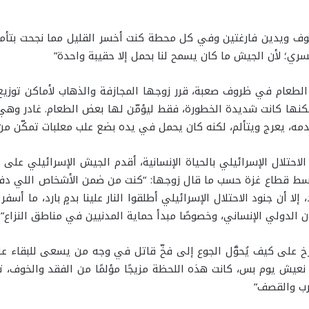
خوف ويدين فارغتين وفي كل محطة كنت أخسر القليل مما نجحت بتأمي
ي؛ لأن الجيش ما كان يسمح لنا بحمل إلا حقيبة واحدة”
الطعام في ظروف صعبة، قرر زوجها المجازفة والذهاب لأماكن توزيع
كنها كانت شديدة الخطورة، فقط ليؤمّن لها بعض الطعام. غادر وهي ت
دمه، يعرج ويتألم، لكنه كان يحمل في يده بضع علب معلبات تمكّن م
احتلال الإسرائيلي بالحياة الإنسانية، أقدم الجيش الإسرائيلي على 
سط قطاع غزة حسب ما قال زوجها: “كنت من ضمن الأشخاص اللي دفعه
لا أن جنود الاحتلال الإسرائيلي أطلقوا النار علينا بدمٍ بارد، ما أ
الدولي الإنساني، وخصوصًا مبدأ حماية المدنيين في مناطق النزاع”
على كيف يُحوَّل الجوع إلى فخّ قاتل في وجه من يسعى للبقاء على ق
ش يوم بس، كانت هذه اللحظة مزيجًا مؤلمًا من الفقد والخوف، تجسيدً
حرب والقصف”