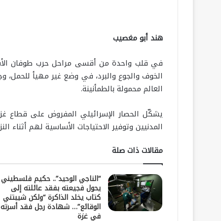
هند أبو مغصيب
الخوف والجوع والبرد، في وضع غير مهيأ للحمل، وج
العالم محمولة بالطمأنينة.
يشكّل الحصار الإسرائيلي المفروض على قطاع غزة،
المدنيين وتوفير الاحتياجات الأساسية لهم أثناء الن
مقالات ذات صلة
“الناجي الوحيد”.. حكيم فلسطيني
يحول فجيعته بفقد عائلته إلى
كتاب يخلد الذاكرة “ولكن شيبتني
الوقائع”… شهادة رجل فقد أسرته
في غزة