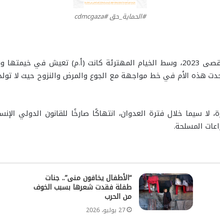
#الحماية_حق #cdmcgaza
في قلب واحدة من أقسى مراحل حرب طوفان الأقصى 2023، وسط الخيام المهترئة كانت 
دت هذه الأم في خط مواجهة مع الجوع والمرض والنزوح حيث لا تولد ا
 لا سيما خلال فترة العدوان، انتهاكًا صارخًا للقانون الدولي الإ
زاعات المسلحة.
“الأطفال يخافون منى”.. جنات
طفلة فقدت شعرها بسبب الخوف
من الحرب
27 يوليو، 2026