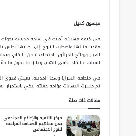
ميسون كحيل
الغبار وروائح الحرائق المتصاعدة من الركام، ويعان
المياه، فبالكاد تكفي للشرب وغالبًا ما تكون مالح
ثم ظهرت التهابات مؤلمة جعلته يبكي باستمرار. يعان
مقالات ذات صلة
مركز التنمية والإعلام المجتمعي
يعزز مفاهيم الصحافة المراعية
للنوع الاجتماعي