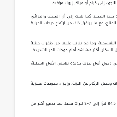
للجوء إلى خيام أو مراكز إيواء مؤقتة.
زيد خطر التصحر. كما يلفت إلى أن القصف والحرائق
مناخ، مع ما يرافق ذلك من ارتفاع درجات الحرارة
البنفسجية، وما قد يترتب عليها من طفرات جينية
ل السكان أكثر هشاشة أمام موجات الحر الشديدة.
 دخول أنواع بحرية جديدة تنافس الأنواع المحلية،
ت وفصل الركام عن التربة، وإجراء فحوصات مخبرية
ويقول المهندس سعيد العكلوك، رئيس قسم مراقبة المياه والبيئة في وزارة الصحة، إن نصيب الفرد اليومي تراجع من 84.5 لترًا إلى 7–8 لترات فقط، بعد تدمير أكثر من