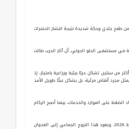
ذ أسابيع من طفح جلدي وحكة شديدة نتيجة انتشار الحشرات
مة في مستشفى الحلو الدولي، أن آثار الحرب طالت
ثر من سنتين تشكل حربًا بيئية وزراعية بامتياز، إذ
م لا يمثل مجرد أنقاض مرئية، بل يشكل عبئًا طويل الأمد
الضغط على الموارد والخدمات، بينما أصبح الركام
وبحسب الجهاز المركزي للإحصاء الفلسطيني، بلغ عدد النازحين في قطاع غزة نحو مليوني نسمة حتى 22 فبراير/شباط 2026. ويعود هذا النزوح الجماعي إلى العدوان