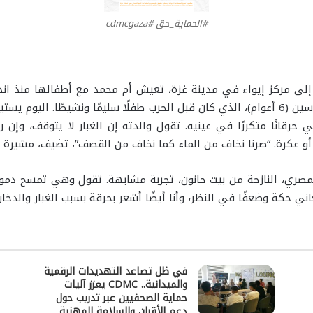
#الحماية_حق #cdmcgaza
فقدت منزلها واضطرت للنزوح. إلى جانبها يجلس ياسين (6 أعوام)، الذي كان قبل الحرب طفلًا 
ي حرقانًا متكررًا في عينيه. تقول والدته إن الغبار لا يتوقف، وإن ر
ة أو عكرة. “صرنا نخاف من الماء كما نخاف من القصف”، تضيف، مشيرة 
ي حكة وضعفًا في النظر، وأنا أيضًا أشعر بحرقة بسبب الغبار والدخا
في ظل تصاعد التهديدات الرقمية
والميدانية.. CDMC يعزز آليات
حماية الصحفيين عبر تدريب حول
دعم الأقران والسلامة المهنية