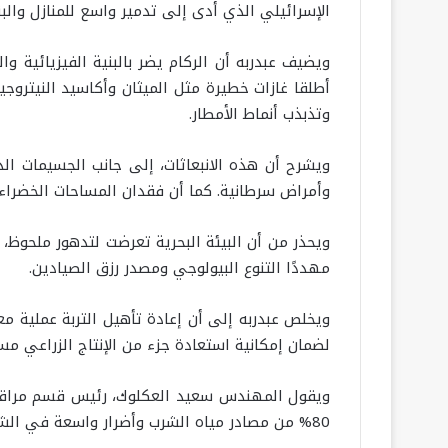
الإسرائيلي الذي أدى إلى تدمير واسع للمنازل والب
ويضيف عبدربه أن الركام يضر بالبنية الفيزيائية و
أطلقا غازات خطيرة مثل الميثان وأكاسيد النيتروج
وتذبذب أنماط الأمطار.
ويشرح أن هذه الانبعاثات، إلى جانب الجسيمات ال
وأمراض سرطانية. كما أن فقدان المساحات الخضراء 
ويحذر من أن البيئة البحرية تعرضت لتدهور ملحوظ، 
مهددًا التنوع البيولوجي ومصدر رزق الصيادين.
ويخلص عبدربه إلى أن إعادة تأهيل التربة عملية م
لضمان إمكانية استعادة جزء من الإنتاج الزراعي مستق
80% من مصادر مياه الشرب وأضرار واسعة في الشبكات ومحطات الضخ.