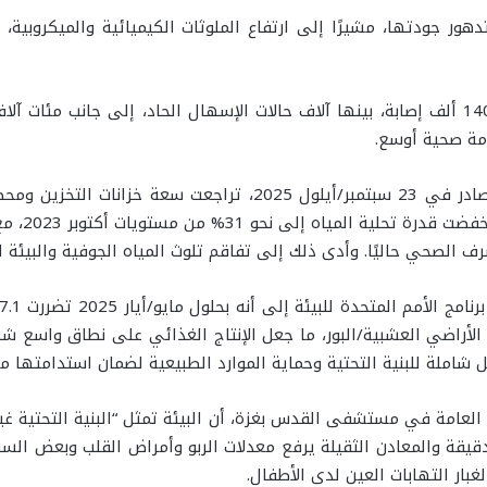
تدهور جودتها، مشيرًا إلى ارتفاع الملوثات الكيميائية والميكروبية
ويضيف العكلوك أن وزارة الصحة سجلت أكثر من 140 ألف إصابة، بينها آلاف حالات الإسهال الحاد
زمة صحية أوسع.
 الصحي حاليًا. وأدى ذلك إلى تفاقم تلوث المياه الجوفية والبيئة ا
 و95.1% من الأراضي الشجرية، و89% من الأراضي العشبية/البور، ما جعل الإنتاج الغذائي 
شاملة للبنية التحتية وحماية الموارد الطبيعية لضمان استدامتها مست
لعامة في مستشفى القدس بغزة، أن البيئة تمثل “البنية التحتية غير 
قة والمعادن الثقيلة يرفع معدلات الربو وأمراض القلب وبعض السرطا
بار التهابات العين لدى الأطفال.