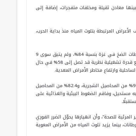
، بينها معادن ثقيلة ومخلفات متفجرات، إضافة إلى
، إلى جانب مئات آلاف الأعراض المرتبطة بتلوث المياه منذ بداية الحرب،
وبحسب برنامج الأمم المتحدة للبيئة في تقريره الصادر في 23 سبتمبر/أيلول 2025، تراجعت سعة خزانات التخزين ومحطات الضخ في غزة بنسبة 84%، ولم يتبق سوى 9
محطات عاملة من أصل 54 (3 فقط سليمة)، فيما انخفضت قدرة تحلية المياه إلى نحو 31% من مستويات أكتوبر 2023، مع قدرة تشغيلية نظرية قد تصل إلى 58% في حال
لساحلية وارتفاع مخاطر الأمراض المعدية.
كما تشير تقييمات الاستشعار عن بُعد التي أوردها برنامج الأمم المتحدة للبيئة إلى أنه بحلول مايو/أيار 2025 تضررت 97.1% من المحاصيل الشجرية، و82.4% من المحاصيل
على نطاق واسع شبه مستحيل، وفاقم الضغوط البيئية والغذائية على
قبلًا.
المرئية للصحة”، وأن انهيارها يحوّل الضرر الفوري
نات، بينما يزيد تلوث المياه من الأمراض المعوية