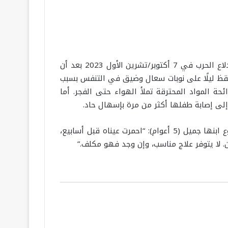
في خيمة مهترئة نُصبت في ساحة مدرسة تحولت إلى مركز إيواء في مدينة غزة، تعيش أم محمد مع أطفالها منذ اندلاع الحرب في 7 أكتوبر/تشرين الأول 2023 بعد أن
سليمًا ونشيطًا. اليوم يستيقظ ليلًا على نوبات سعال وضيق في التنفس بسبب
ائحة المواد المحترقة تملأ الهواء حتى الفجر. أما
إلى إصابة طفلها أكثر من مرة بإسهال حاد.
في منطقة السرايا وسط المدينة، تعيش فدوى المصري، النازحة من بيت حانون، تجربة مشابهة. تقول وهي تمسح دموع ابنها جميل (5 أعوام): “احمرت عيناه قبل أسابيع،
ن. لا يتوفر علاج مناسب، وإن وجد فهو مكلف.”