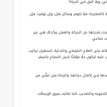
ي، وبلا أفق في الحياة”.
كالمعجزة، فلا تتوفر وسائل نقل، وإن توفرت فإن
 فقدت قدرتها عل الحركة والعمل، وكذلك هي غير
ف صناعي.
لاله على العلاج الطبيعي والتدليك لتسهيل تركيب
ليه ليكون حلًا مؤقتًا لحين السماح بالسفر
دها في إكمال حياتها، والنجاة بمن تبقّى من
 في مادتها (3) الاعتداء على المدنيين بالقتل والتشويه والتعذيب، كما طالبت بمرور الإرسالات