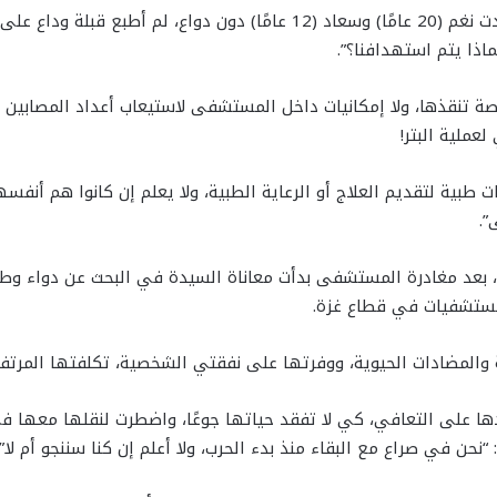
تنهمر الدموع من عيني رجا وهي تواصل: “استشهدت نغم (20 عامًا) وسعاد (12 
اذا يتم استهدافنا؟”.
ة تنقذها، ولا إمكانيات داخل المستشفى لاستيعاب أعداد المصابين وال
عملية البتر!
ات طبية لتقديم العلاج أو الرعاية الطبية، ولا يعلم إن كانوا هم أنف
”.
ا، بعد مغادرة المستشفى بدأت معاناة السيدة في البحث عن دواء وطب
لمستشفيات في قطاع غزة.
ة والمضادات الحيوية، ووفرتها على نفقتي الشخصية، تكلفتها المرتفع
دها على التعافي، كي لا تفقد حياتها جوعًا، واضطرت لنقلها معها 
“نحن في صراع مع البقاء منذ بدء الحرب، ولا أعلم إن كنا سننجو أم لا”.