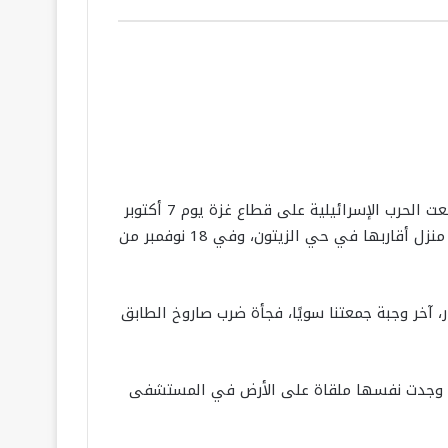
في التفاصيل، السيدة كانت تعيش حياة هادئة مستقرة برفقة أبنائها الستة في حي الزيتون شرق مدينة غزة، حتى اندلعت الحرب الإسرائيلية على قطاع غزة يوم 7 أكتوبر
2023م، والتي أجبر جيش الاحتلال خلالها الناس على النزوح من شمال قطاع غزة إلى جنوبه لكنها أصرت على البقاء في منزل أقاربها في حي الزيتون، وفي 18 نوفمبر من
ر، آخر وجبة جمعتنا سويًا، فجأة ضرب صاروخ الطابق
تالي وجدت نفسها ملقاة على الأرض في المستشفى