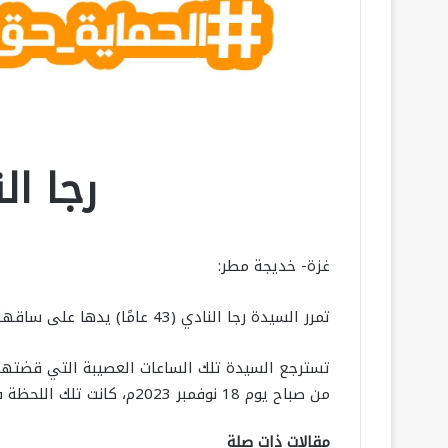
رجا ال
غزة- خديجة مطر:
تمرر السيدة رجا النادي (43 عامًا) يدها على ساقها المبتورة، تستذكر كابوسًا قضى في لحظة واحدة على حياة اثنتين من بناتها، وتركها فريسة لوجع الفقد والإعاقة.
من صباح يوم 18 نوفمبر 2023م، كانت تلك اللحظة فاصلة تمامًا في حياتي، بعدها لم تعد كما كانت”، تقول رجا وهي تتنهد بمرارة ثم تنخرط بالبكاء.
مقالات ذات صلة