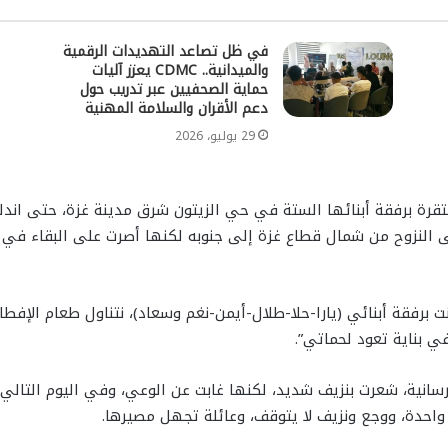
في ظل تصاعد التهديدات الرقمية
والميدانية.. CDMC يعزز آليات
حماية الصحفيين عبر تدريب حول
دعم الأقران والسلامة المهنية
29 يوليو، 2026
نت برفقة أبنائي (يارا-حلا-طلال-أيمن-نغم وسعاد)، نتناول طعام الإفطا
في بناية تعود لحماتي”.
لخرسانية، شعرت بنزيف شديد، لكنها غابت عن الوعي، وفي اليوم ال
 واحدة، ووجع ونزيف لا يتوقف، وعائلة تجهل مصيرها.