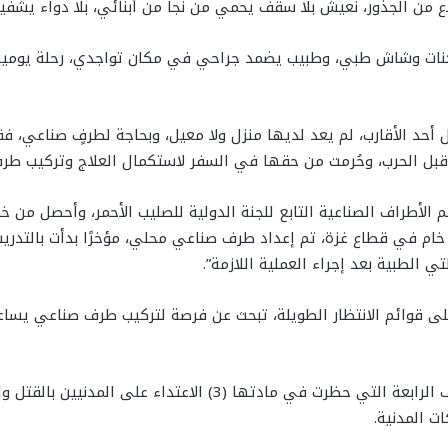
اع من الجذور، نعيش بلا سقف يحمي من نجا من أبنائي، بلا دواء يشفين
مسكنات وشاش طبي، وطبيب يضمد جراحي في مكان تواجدي، رحلة يومية 
ل أحد الأقارب، لم يعد لديها منزل ولا معيل، وبحاجة لطرفٍ صناعي،
 قبل الحرب، وحُرمت من حقها في السفر لاستكمال العلاج وتركيب طر
الأطراف الصناعية التابع للجنة الدولية للصليب الأحمر، وأحصل من خ
ام في قطاع غزة، تم إعداد طرف صناعي محلي، مؤخرًا بدأت بالتدريب ع
 الطبية بعد إجراء العملية اللازمة”.
على قوائم الانتظار الطويلة، تبحث عن فرصة لتركيب طرف صناعي يساع
ويخالف ما تعرضت له عائلة رجا النادي اتفاقية جنيف الرابعة التي حظرت
ت المدنية.