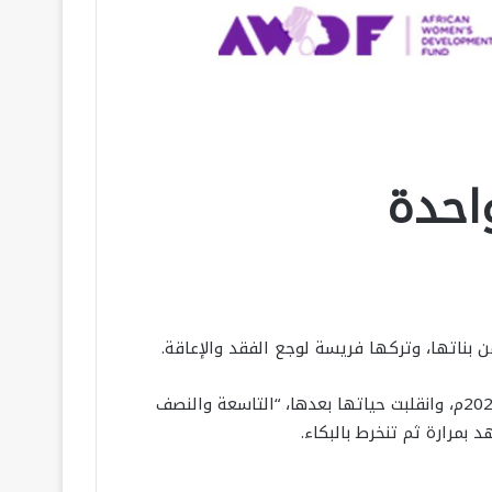
واحدة
تسترجع السيدة تلك الساعات العصيبة التي قضتها تحت ركام منزل أقاربها الذي تعرض لقصفٍ إسرائيلي أواخر نوفمبر 2023م، وانقلبت حياتها بعدها، “التاسعة والنصف