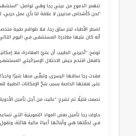
“نحن كأشخاص مدنيين لا علاقة لنا بأي عمل حربي، لم
اضطر الأطباء لبتر ساق رجا، فلا طواقم طبية متخصص
أنه كان عليها مغادرة المستشفى في اليوم التالي ل
توضح: “أخبرني الطبيب أن عليّ المغادرة، فلا إمكاني
بالفعل اقتحم جيش الاحتلال الإسرائيلي المستشفى
فقدت رجا ساقها اليسرى، وتبقّى منها شبرًا واحدً
على نفقتها الخاصة بسبب شحّ الإمكانات الطبية ل
تصمت قليلًا ثم تشرح: “عانيت من أجل تأمين الأدوي
حاولت رجا تأمين بعض المواد التموينية التي تساع
في تحمّلها هي وأبنائها أعباءً مالية هائلة، وتقول: 