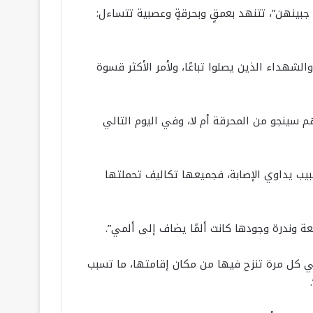
عامًا) دون دواع، لم أطبع قبلة وداع على جبينهن”، تتنهد بعمقٍ وبحرقةٍ وعصبية تتساءل:
شهداء الذين يصلوا تباعًا، ولأمر الأكثر قسوة
سهم سينجو من المحرقة أم لا، وفي اليوم التالي
يب يداوي الإصابة، فجميعها تكاليف تحملتها
ة وندرة وجودها كانت ألمًا يضاف إلى ألمي”.
في كل مرة تنزح فيها من مكان إقامتها، ما تسبب