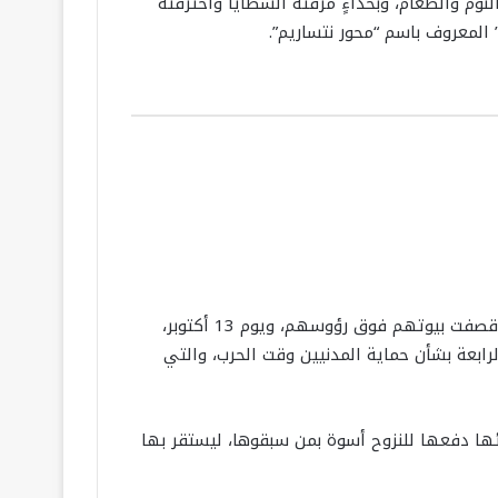
لنوم والطعام، وبحذاءٍ مزّقته الشظايا واخترقته
المعروف باسم “محور نتساريم”.
في التفاصيل، فقد أعلنت إسرائيل الحرب على قطاع غزة يوم 7 أكتوبر، وارتكبت مجازر راح ضحيتها آلاف المواطنين بعدما قصفت بيوتهم فوق رؤوسهم، ويوم 13 أكتوبر،
بعة بشأن حماية المدنيين وقت الحرب، والتي
ئها دفعها للنزوح أسوة بمن سبقوها، ليستقر بها