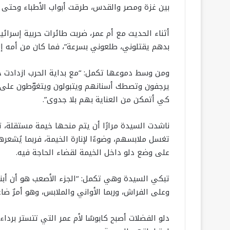
بين غزة ومصر والقدس، طرقت أبواب الأطباء وحتى 
أثناء الحديث مع أم عمر، ضربت طائرات حربية إسرائيل
بدهم يقتلوني، طلعوني بسرعة”، فما كان من أمه إل
ومن وسط دموعها تكمل: “مع بداية الحرب ازدادت حا
يرجفون وتصطك أسنانهم ويتبولون ويتغوّطون على 
كي أتمكن من العناية بهم بلا جدوى”.
ناشدت السيدة مرارًا أن يتم منحها خيمة مستقلة، 
تغسل ملابسهم، وضوءًا لإنارة الخيمة، فربما يُشعر
على وضع دلو داخل الخيمة لقضاء الحاجة فيه.
تبكي السيدة وهي تكمل: “الجزء الأصعب هو أن أبنا
وعلى الفراش، وربما الأواني والملابس، وهو أمرٌ ض
دلو الفضلات أصبح كابوسًا لأم عمر التي تتستر بردا