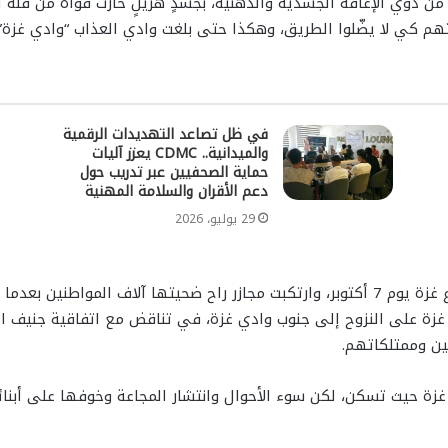
م من ذوي الإعاقة الجسدية والذهنية، بجسدٍ هزيلٍ خارت قواه من قلّة ا
هم كي لا يضّلوا الطريق، وهكذا حتى بلغت وادي العذاب “وادي غزة” 
في ظل تصاعد التهديدات الرقمية
والميدانية.. CDMC يعزز آليات
حماية الصحفيين عبر تدريب حول
دعم الأقران والسلامة المهنية
29 يوليو، 2026
ة على النزوح إلى جنوب وادي غزة، في تناقض مع اتفاقية جنيف الرا
ين وممتلكاتهم.
ة غزة حيث تسكن، لكن سوء الأحوال وانتشار المجاعة وخوفها على أبنا