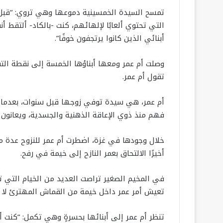
تمسح السيدة الخمسينية دموعها وهي تروي: “قبل ش
التي تحتوي ألعابًا لإلهائهم، كنت -بالكاد- ألتقط أ
أبنائي الذين كانوا يرتجفون خوفًا”.
وصلت أم عمر ومعها أبناؤها الخمسة إلى نقطة التفت
تقول أم عمر.
أم عمر، هي سيدة توفي زوجها قبل سنوات، بعدما أنج
فهم منذ ذوي الإعاقة الذهنية والجسدية، ويعانون م
خلال وجودها في غزة، اضطرت أم عمر للنزوح عدة مرات
أخيرًا الالتحاق بعمر النازح إلى خيمة في رفح.
في المخيم الصغير تراصت العديد من الخيام التي تحم
تعيش أمر عمر داخل خيمة من القماش المهترئ لا ت
تنظر أم عمر إلى أبنائها بحسرةٍ وهي تكمل: “كنت أنج