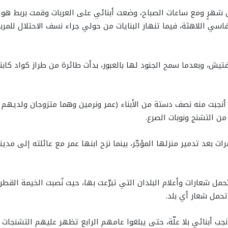
هرٍ ومع ساعات الصباح، وضعت أبنائي على العربات وقمت بربط هوات
نفاسي اللاهثة، فيما تنهار البنايات من حولي جراء نسف الاحتلال للمربع
يش، وبعدما سمح الجنود لها بالعبور، بدأت طائرة من طراز كواد كابتر
بت منه نصف دستة من الأبناء (عمر ونرمين وهما متزوجان ولديهم عائلا
ن التشنج ونوبات الصرع.
 بعد تدمير منزلها المؤجّر، بينما نزح ابنها عمر مع عائلته إلى مدين
ل شعارات وأعلام البلدان التي تبرّعت بها، حيث نُصبت الخيمة القطرية
حمل شعار أي بلد.
ب أبنائي بلا علّة، حتى يبلغوا عامهم الرابع تظهر عليهم التشنجات ون