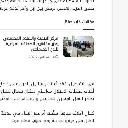
تتناوب المسكينة على جرِّ عربات أبنائها الأربعة وه
حصى الدرب العسير، تركض بين ابن وآخر تدفع عربات
مقالات ذات صلة
مركز التنمية والإعلام المجتمعي
يعزز مفاهيم الصحافة المراعية
للنوع الاجتماعي
4 أغسطس، 2026
أجبرت سلطات الاحتلال مواطني سكان شمال قطاع غز
تحظر النقل القسري للمدنيين والاعتداء على المدني
كحال الآلاف غيرها، فضّلت أم عمر البقاء في مدين
الحال في خيمةٍ بمدينة رفح، جنوب قطاع غزة.