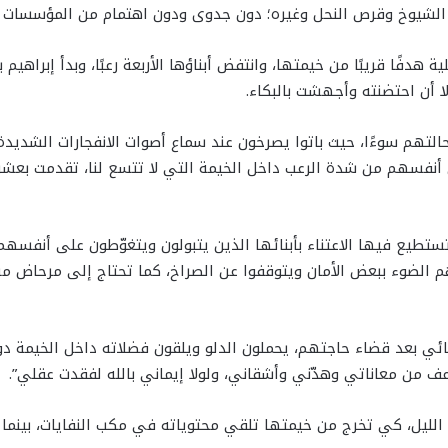
الشيوخ وقرص النحل وغيره؛ دون جدوى ودون اهتمام من المؤسسات الم
ية هدفًا قريبًا من خيمتها، وانتفض أبناؤها الأربعة رعبًا، وبدأ إبراه
ا أن احتضنته وأجهشت بالبكاء.
لتهم سوءًا، حيث باتوا يصرخون عند سماع أصوات الانفجارات الشديدة 
أنفسهم من شدة الرعب داخل الخيمة التي لا تتسع لنا، تقدمت بعشر
تستطيع فيها الاعتناء بأبنائها الذين يتبولون ويتغوّطون على أنفسه
هم الضوء ببعض الأمان ويتوقفوا عن الصراخ، كما تحتاج إلى مرحاض مس
ئي بعد قضاء حاجتهم، يحملون الدلو ويلقون فضلاته داخل الخيمة دو
اعف من معاناتي وهدّني وأشقاني، ولولا إيماني بالله لفقدت عقلي”.
ء الليل، كي تخرج من خيمتها تلقي محتوياته في مكب النفايات، بينما