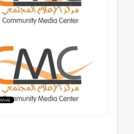
إصدارا