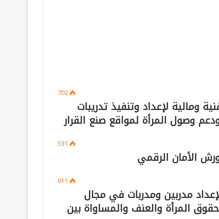
702
ة ومالية لإعداد وتنفيذ تدريبات
دعم وصول المرأة لمواقع صنع القرار
531
رش الأمان الرقمي
611
إعداد مدربين ومدربات في مجال
بحقوق المرأة والعنف والمساواة بين