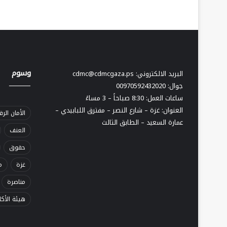
وسوم
البريد الالكتروني:
cdmc@cdmcgaza.ps
ــــــــــــــــــــ
جوال: 00970592432020
ساعات العمل: 8:30 صباحاً – 3 مساءً
العنوان: غزة – شارع النصر – مفترق اللبابيدي –
الأمان الر
عمارة السعيد – الطابق الثالث
العنف
حقوق
غزة
م
مناصرة
هيئة الأك