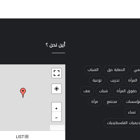
أين نحن ؟
ــــــــــــــــــــ
قمي
الحماية حق
الشباب
المرأة
تدريب
توعية
حقوق المرأة
شباب
عنف
ؤسسات
مجتمع
مرأة
+
نساء
−
اديميات الفلسطينيات
MapPress
LIST
غزة